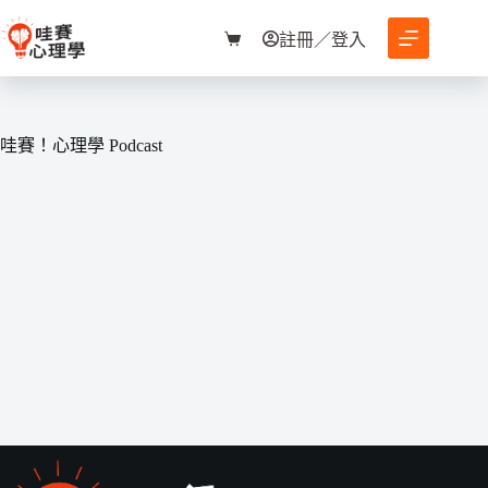
跳
至
註冊／登入
購
主
物
要
車
內
容
哇賽！心理學 Podcast