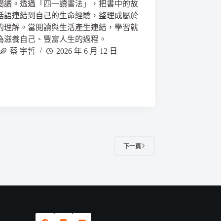
閱讀。透過「四一讀書法」，把書中的故
話語連結到自己的生命經驗，整理成屬於
的理解。當閱讀與生活產生連結，學習就
為滋養自己、豐富人生的過程。
蔡 宇哲
2026 年 6 月 12 日
下一頁