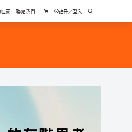
助哇賽
聯絡我們
註冊／登入
購
物
車