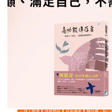
心理人閱讀
情感關係
成長療癒
聽哇賽，聊心