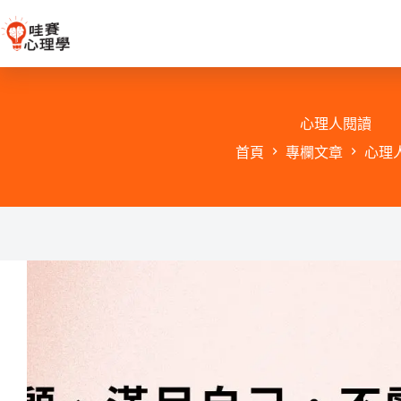
跳
至
主
要
內
容
心理人閱讀
首頁
專欄文章
心理