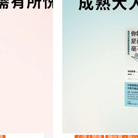
理
心理人閱讀
聽哇賽，聊心