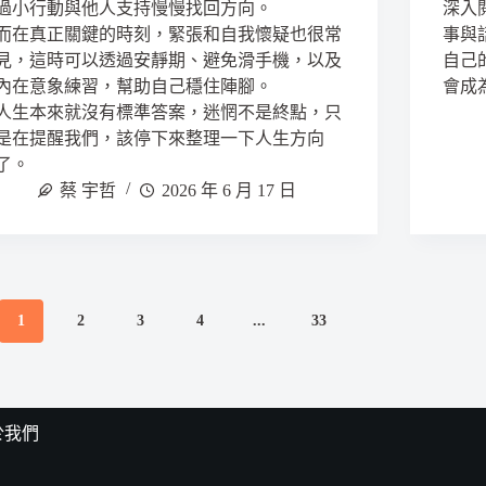
過小行動與他人支持慢慢找回方向。
深入
而在真正關鍵的時刻，緊張和自我懷疑也很常
事與
見，這時可以透過安靜期、避免滑手機，以及
自己
內在意象練習，幫助自己穩住陣腳。
會成
人生本來就沒有標準答案，迷惘不是終點，只
是在提醒我們，該停下來整理一下人生方向
了。
蔡 宇哲
2026 年 6 月 17 日
1
2
3
4
...
33
於我們