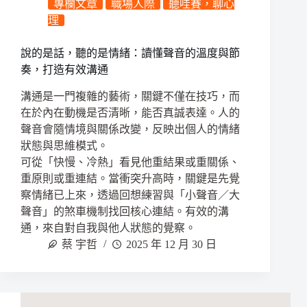
專欄文章
職場人際
聽哇賽，聊心
理
說的是話，聽的是情緒：讀懂聲音的溫度與節
奏，打造有效溝通
溝通是一門複雜的藝術，關鍵不僅在技巧，而
在於內在動機是否清晰，能否真誠表達。人的
聲音會隨情境與關係改變，反映出個人的情緒
狀態與思維模式。
可從「快慢、冷熱」看見他重結果或重關係、
重原則或重連結。當衝突升高時，關鍵是先覺
察情緒已上來，透過回想練習與「小聲音／大
聲音」的煞車機制找回核心連結。有效的溝
通，來自對自我與他人狀態的覺察。
蔡 宇哲
2025 年 12 月 30 日