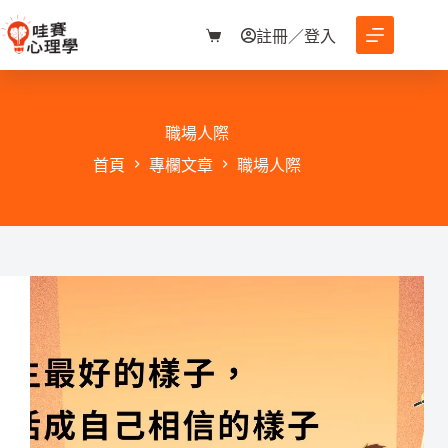
跳
至
註冊／登入
購
主
物
要
車
內
容
職場人際
首頁
專欄文章
職場人際