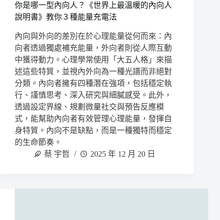
你是哪一型內向人？《世界上最溫暖的內向人
說明書》教你３種能量充電法
內向與外向的差別在於心理能量從何而來：內
向者透過獨處補充能量，外向者則從人際互動
中獲得動力。心理學常使用「大五人格」來描
述這些特質，並視內外向為一種光譜而非絕對
分類。內向者擁有四種潛在強項，包括穩定執
行、謹慎思考、深入研究與細膩感受。此外，
透過設定界線、規劃微量社交與預告反應模
式，能幫助內向者有效管理心理能量，發揮自
身特質。內向不是缺點，而是一種獨特而穩定
的生命節奏。
蔡 宇哲
2025 年 12 月 20 日