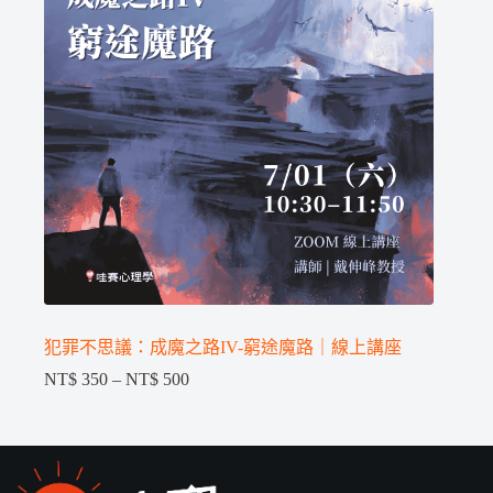
犯罪不思議：成魔之路IV-窮途魔路｜線上講座
NT$
350
–
NT$
500
價
格
範
圍：
NT$ 350