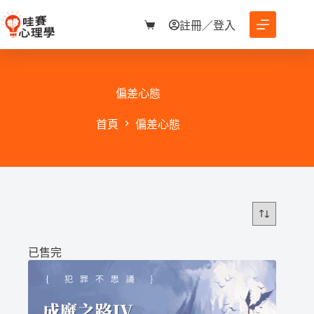
跳
至
註冊／登入
購
主
物
要
車
內
容
偏差心態
首頁
偏差心態
已售完