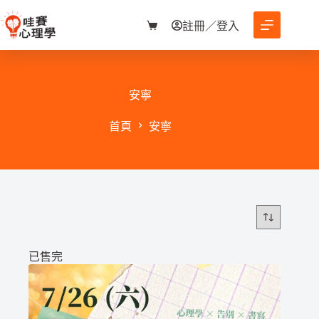
跳
至
註冊／登入
購
主
物
要
車
內
容
安寧
首頁
安寧
已售完