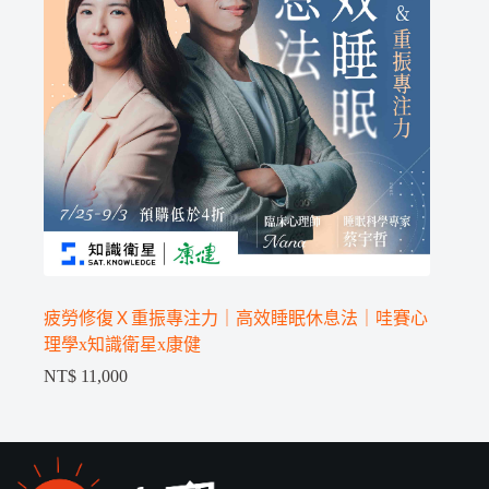
疲勞修復Ｘ重振專注力｜高效睡眠休息法｜哇賽心
理學x知識衛星x康健
NT$
11,000