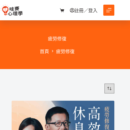
跳
至
註冊／登入
購
主
物
要
車
內
容
疲勞修復
首頁
疲勞修復