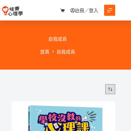
跳
至
註冊／登入
購
主
物
要
車
內
容
自我成長
首頁
自我成長