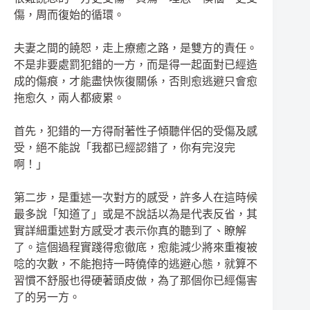
傷，周而復始的循環。
夫妻之間的饒恕，走上療
癒
之路，是雙方的責任。
不
是非要處罰犯錯的一方，而是得一起面對已經造
成的傷痕，才能盡快恢復關係，否則愈逃避只會愈
拖愈久，兩人都疲累。
首先，犯錯的一方得耐著性子傾聽伴侶的受傷及感
受，絕不能說「我都已經認錯了，你有完沒完
啊！」
第二步，是重述一次對方的感受，許多人在這時候
最多說「知道了」或是不說話以為是代表反省，其
實詳細重述對方感受才表示你真的聽到了、瞭解
了。這個過程實踐得愈徹底，愈能減少將來重複被
唸
的次數，不能抱持一時僥倖的逃避心態，就算不
習慣不舒服也得硬著頭皮做，為了那個你已經傷害
了的另一方。