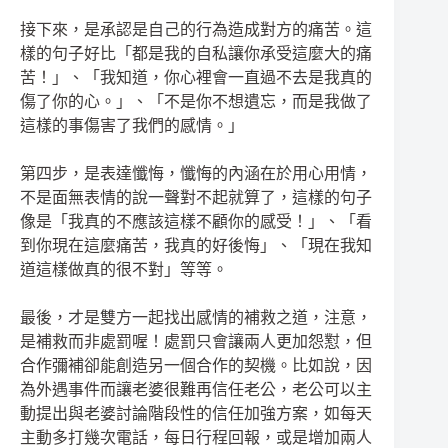
接下來，是承認是自己的行為造成對方的痛苦。這
樣的句子
好比「
都是我的自私讓你承受這麼大的痛
苦！」、「我知道，你心裡會一直過不去是我真的
傷了你的心。」、「不是你不想遺忘，而是我做了
這樣的事傷害了我們的感情。」
第四步，是表達懺悔，懺悔的內涵在於用心用情，
不是面無表情的說一聲對不起就算了，這樣的句子
像是「我真的不應該這樣不顧你的感受！」、「看
到你現在這麼痛苦，我真的好後悔」、「現在我知
道這樣做真的很不對」等等。
最後，才是雙方一起找出感情的補救之道，注意，
是補救而非處罰喔！處罰只會讓兩人更加怨
懟
，但
合作彌補卻能創造另一個合作的契機。比如說，因
為外遇事件而讓老
婆很難再信任老公，老公可以主
動提出與老婆討論階段性的信任加強方案，如每天
主動多打幾次電話，每日行程回報，或是增加兩人