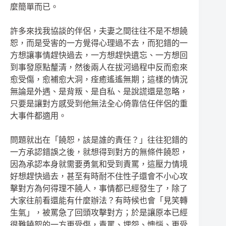
麼簡單而已。
許多來找我協談的伴侶，夫妻之間往往不是不想饒
恕，而是受害的一方覺得心理過不去，而犯錯的一
方想讓事情趕快過去，一方想趕快遺忘、一方想回
到事發原點
釐
清，然後兩人在拔河過程中反而愈來
愈受傷，愈補愈大洞，痊癒遙遙無期；這樣的情況
無論是外遇、是背叛、是自私、是說謊還是忽略，
只要是讓對方感受到他無法全心倚靠信任伴侶的重
大事件都適用。
問題就出在「饒恕，該是誰的責任？」往往犯錯的
一方承認錯誤之後，就想得到對方的無條件饒恕，
因為承認本身就需要勇氣和受到責罵，這壓力情境
好想趕快過去，甚至有時耐不住性子還會不小心攻
擊對方為何得理不饒人，事情都已經發生了，除了
大家往前看還能有什麼辦法？有時候也會「見笑轉
生氣」，
被罵急了
回頭攻擊對方；於是讓原本已經
很難饒恕的一方更受傷，責罵、埋怨、懊惱、更受