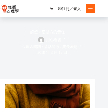
跳
至
註冊／登入
購
主
物
要
車
內
容
饒恕，是雙方的責任
用心看書
心理人閱讀
/
情感關係
/
成長療癒
2019 年 3 月 12 日