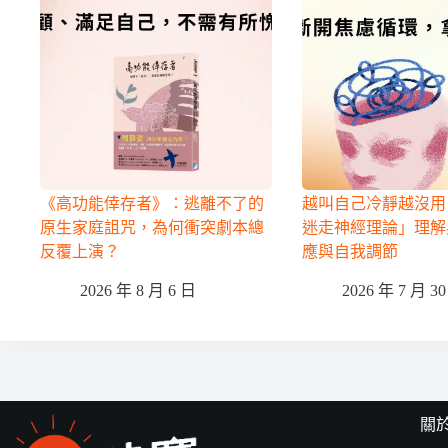
《高功能倖存者》：逃離不了的
越叫自己冷靜越沒用
原生家庭詛咒，為何衝突劇本總
迷走神經理論」理解
反覆上演？
應與自我調節
2026 年 8 月 6 日
2026 年 7 月 3
關