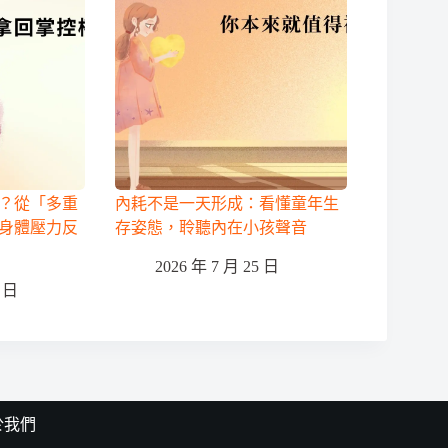
？從「多重
內耗不是一天形成：看懂童年生
身體壓力反
存姿態，聆聽內在小孩聲音
2026 年 7 月 25 日
0 日
於我們