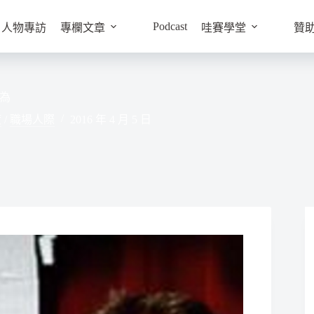
Podcast
人物專訪
專欄文章
哇賽學堂
贊
為
癒
/
職場人際
2016 年 4 月 5 日