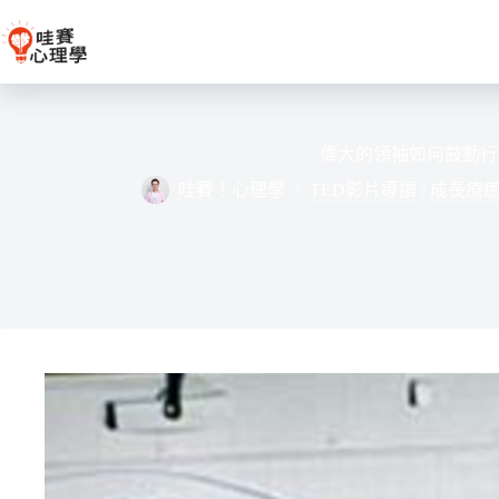
跳
至
主
要
內
容
偉大的領袖如何鼓動行
哇賽！心理學
TED影片導讀
/
成長療