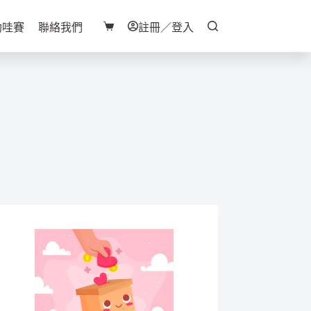
助哇賽
聯絡我們
註冊／登入
購
物
車