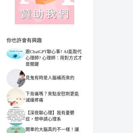
你也許會有興趣
跟ChatGPT聊心事? AI能取代
心理師? 心理師：用對方式才
是關鍵
見鬼有時是人腦補而來的
下背痛嗎？來點安慰劑更能
減緩疼痛
【深夜聊心理】我有憂鬱
症，想申請心理系
開車的大腦真的不一樣！讓