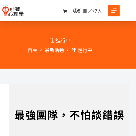
跳
至
註冊／登入
購
主
物
要
車
內
容
哇!進行中
首頁
最新活動
哇!進行中