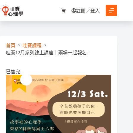
跳
至
註冊／登入
購
主
物
要
車
內
容
首頁
哇賽課程
哇賽12月系列線上講座｜兩場一起報名！
已售完