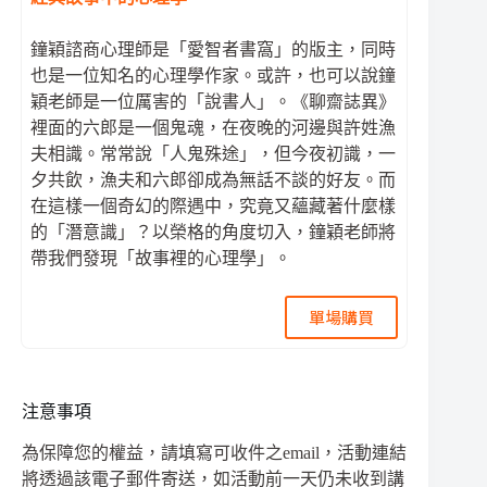
鐘穎諮商心理師是「愛智者書窩」的版主，同時
也是一位知名的心理學作家。或許，也可以說鐘
穎老師是一位厲害的「說書人」。《聊齋誌異》
裡面的六郎是一個鬼魂，在夜晚的河邊與許姓漁
夫相識。常常說「人鬼殊途」，但今夜初識，一
夕共飲，漁夫和六郎卻成為無話不談的好友。而
在這樣一個奇幻的際遇中，究竟又蘊藏著什麼樣
的「潛意識」？以榮格的角度切入，鐘穎老師將
帶我們發現「故事裡的心理學」。
單場購買
注意事項
為保障您的權益，請填寫可收件之email，活動連結
將透過該電子郵件寄送，如活動前一天仍未收到講