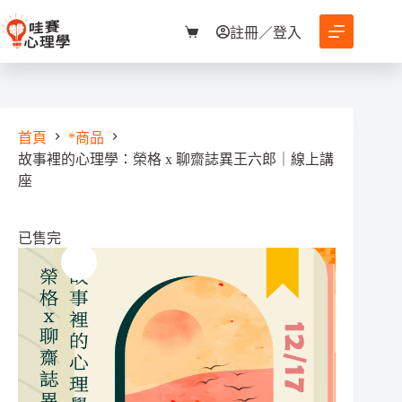
跳
至
註冊／登入
購
主
物
要
車
內
容
首頁
*商品
故事裡的心理學：榮格 x 聊齋誌異王六郎｜線上講
座
已售完