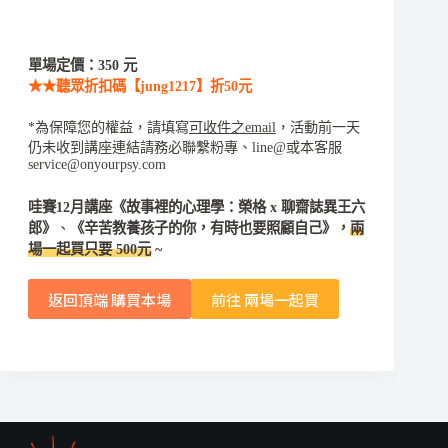
單場定價：350 元
★★聽眾折扣碼【jung1217】折50元
*為保障您的權益，請填寫
可收件之email
，活動前一天
仍未收到講座連結請務必聯繫粉專、line@或本客服
service@onyourpsy.com
哇賽12月講座
《故事裡的心理學：榮格 x 聊齋誌異王六
郎》
、
《辛苦教養孩子的你，有時也要照顧自己》，
兩
場一起買只要 500元
~
返回頂端 購買本場
前往 兩場一起買