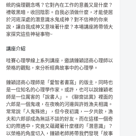
統的倫理觀念嗎？它對內在工作的意義又是什麼？
禮敬黑暗，收回陰影。自我必須做什麼，才能使居
於河底深處的潛意識水鬼成神？對不信神的你來
說，讓自我成神又意味著什麼？本場講座將帶領大
家探究這些神祕事物~
講座介紹
哇賽心理學線上系列講座，邀請鐘穎諮商心理師以
榮格的觀點，來分析經典故事中的心理學。
鐘穎諮商心理師是「愛智者書窩」的版主，同時也
是一位知名的心理學作家。或許，也可以說鐘穎老
師是一位厲害的「說書人」。《聊齋誌異》裡面的
六郎是一個鬼魂，在夜晚的河邊與許姓漁夫相識。
常常說「人鬼殊途」，但今夜初識，一夕共飲，漁
夫和六郎卻成為無話不談的好友。而在這樣一個奇
幻的際遇中，究竟又蘊藏著什麼樣的「潛意識」？
以榮格的角度切入，鐘穎老師將帶我們發現「故事