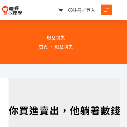
跳
至
註冊／登入
購
主
物
要
車
內
容
厭惡損失
首頁
厭惡損失