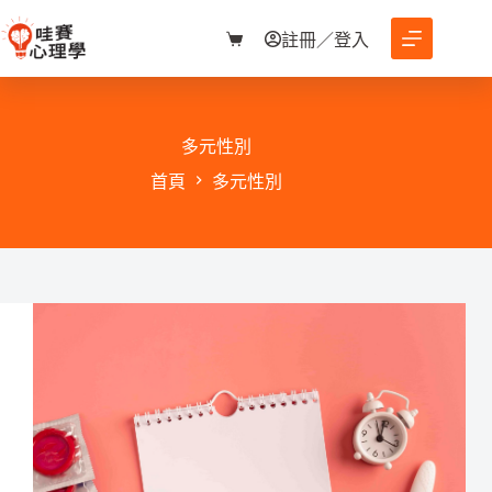
跳
至
註冊／登入
購
主
物
要
車
內
容
多元性別
首頁
多元性別