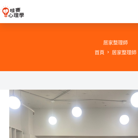
跳
至
主
要
內
容
居家整理師
首頁
居家整理師