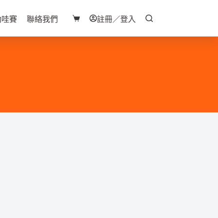
助哇賽
聯絡我們
註冊／登入
購
物
車