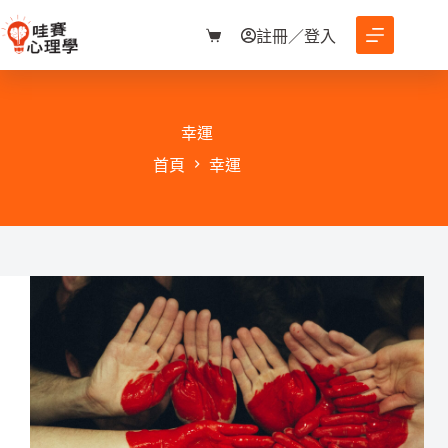
跳
至
註冊／登入
購
主
物
要
車
內
容
幸運
首頁
幸運