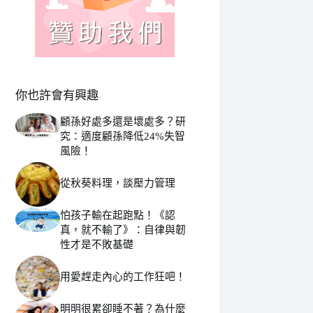
你也許會有興趣
顧孫好處多還是壞處多？研
究：適度顧孫降低24%失智
風險！
從秋葵料理，談壓力管理
怕孩子輸在起跑點！《認
真，就不輸了》：自律與韌
性才是不敗基礎
用愛趕走內心的工作狂吧！
明明很累卻睡不著？為什麼