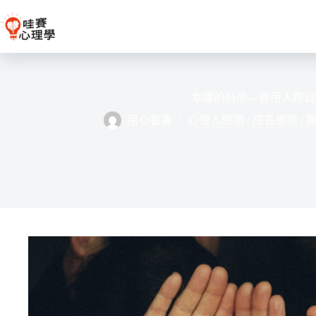
跳
至
主
要
內
容
幸運的科學—善用人際弱
用心看書
心理人閱讀
/
成長療癒
/