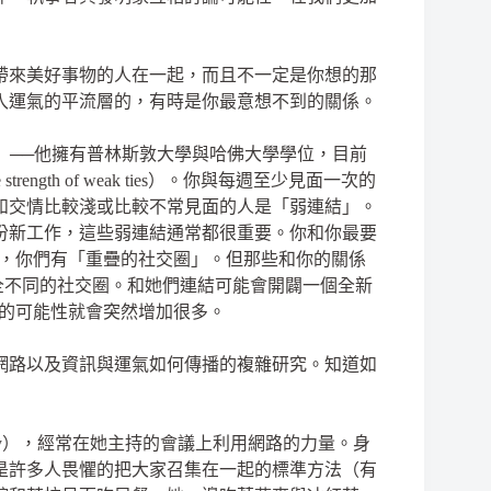
帶來美好事物的人在一起，而且不一定是你想的那
入運氣的平流層的，有時是你最意想不到的關係。
tter）──他擁有普林斯敦大學與哈佛大學學位，目前
gth of weak ties）。你與每週至少見面一次的
s），和交情比較淺或比較不常見面的人是「弱連結」。
份新工作，這些弱連結通常都很重要。你和你最要
的，你們有「重疊的社交圈」。但那些和你的關係
全不同的社交圈。和她們連結可能會開闢一個全新
你的可能性就會突然增加很多。
網路以及資訊與運氣如何傳播的複雜研究。知道如
nsky），經常在她主持的會議上利用網路的力量。身
是許多人畏懼的把大家召集在一起的標準方法（有