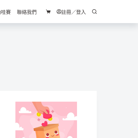
助哇賽
聯絡我們
註冊／登入
購
物
車