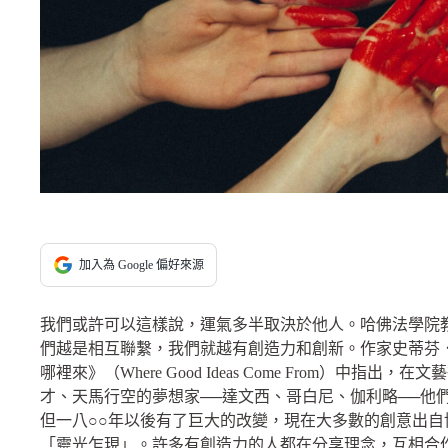
加入為 Google 偏好來源
我們或許可以這樣說，運氣多半取決於他人。哈佛法學院教授勞倫
們越是相互聯繫，我們就越有創造力和創新。作家史蒂芬．強生（
哪裡來》（Where Good Ideas Come From）
才、天馬行空的夢想家──達文西、哥白尼、伽利略──他
但一八○○年以後有了巨大的改變，現在大多數的創意出
「靈光乍現」。許多有創造力的人都在分享理念，互相合