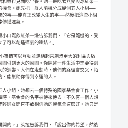
館和萊拉見面吃早餐。她一邊吃著燕麥與冰紅茶一
的機會。她先把一群人隨機分成幾個五人小組──
的事──能真正改變人生的事──然後把這些小組
能傳播運氣。
邊小口啜飲紅茶一邊告訴我們，「它是隨機的、受
立了可以創造運氣的連結。」
ry）──小事情可以互動並連結起來創造更大的利益與啟
圈圈引到更大的圈圈。你陳述一件生活中需要得到
大的迴響。人們在走動時，他們的路徑會交叉，陌
的、能幫助你得到幸運的人。
五人小組，她想去一個特殊的國家基金會工作。小
體時，基金會的名字被傳來傳去，不久有一個人想
年輕婦女簡直不敢相信她的運氣會這麼好。她只是
展開的。」萊拉告訴我們，「說出你的希望，然後