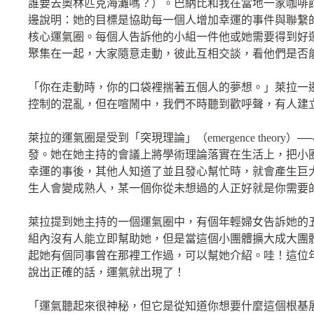
誰要去奧林匹克海灘嗎？）。巴納比和我在當地一家咖啡
邊說明：她的目標是協助每一個人增加幸運的事件與聯繫
核心運氣圈。每個人告訴他的小組一件他或她需要得到好運
聚集在一起，大家隨意走動，彼此互相交談，看他們是否
「你在走動時，你的口袋裡揣著五個人的夢想。」萊拉一
控制的混亂，但在喧鬧中，我們不時聽到歡呼聲，有人建
萊拉的運氣圈是受到「突現理論」（emergence theo
發。她在她主持的會議上將學術理論落實在生活上，把小
幸運的事後，其他人知道了並且發心幫忙時，就會產生巨
生人會變成熟人，某一個你從未想過的人正好就是你需要
萊拉提到她主持的一個運氣圈中，有個年輕婦女告訴她的
組內沒有人能立即幫助她，但是當這個小團體擴大成大團
起她有個同事曾在那裡工作過，可以幫她介紹。哇！這位
說出正確的話，運氣就出現了！
「運氣聽起來很神秘，但它是從知道你想要什麼這個根基