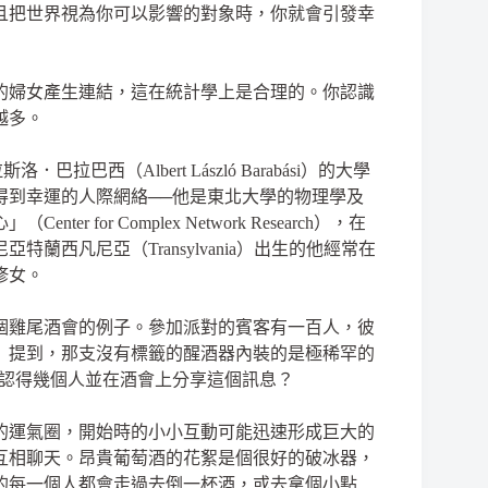
且把世界視為你可以影響的對象時，你就會引發幸
」
的婦女產生連結，這在統計學上是合理的。你認識
越多。
西（Albert László Barabási）的大學
得到幸運的人際網絡──他是東北大學的物理學及
or Complex Network Research），在
西凡尼亞（Transylvania）出生的他經常在
修女。
個雞尾酒會的例子。參加派對的賓客有一百人，彼
）提到，那支沒有標籤的醒酒器內裝的是極稀罕的
能認得幾個人並在酒會上分享這個訊息？
的運氣圈，開始時的小小互動可能迅速形成巨大的
互相聊天。昂貴葡萄酒的花絮是個很好的破冰器，
的每一個人都會走過去倒一杯酒，或去拿個小點