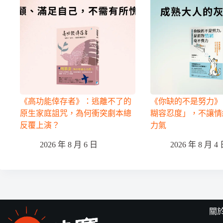
《高功能倖存者》：逃離不了的
《你缺的不是努力》
原生家庭詛咒，為何衝突劇本總
糊容忍度」，不讓情
反覆上演？
力氣
2026 年 8 月 6 日
2026 年 8 月 4
關