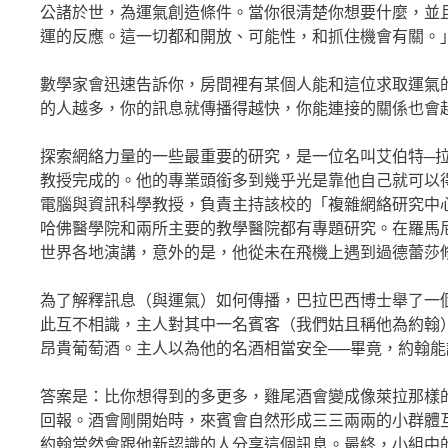
公諸於世，為運氣創造條件。當你很清楚你想要什麼，並
運的反應。這一切都和開放、可能性，和抓住機會有關。
數學家會迅速告訴你，房間裡有某個人能和這位求取運氣
的人越多，你的訊息就傳播得越快，你能連接的關係也會
探索網絡力量的一些最重要的研究，是一位名叫艾伯特─拉斯洛．巴拉巴
教授完成的。他的專業頭銜多到幾乎光是靠他自己就可以
電腦與資訊科學教授，負責主持該校的「複雜網絡研究中心」（Center f
哈佛醫學院和兩所主要的教學醫院都有專題研究。在羅馬尼亞特蘭
世界各地演講，意外的是，他從未在飛機上遇到過德蕾莎
為了解釋訊息（與運氣）如何傳播，巴拉巴西博士舉了一
此互不相識，主人對其中一名賓客（我們姑且稱他為約翰
昂貴葡萄酒。主人以為他的名酒相當安全──畢竟，約翰
答案是：比你想得到的多更多，雞尾酒會變成像萊拉那樣
回報。酒會剛開始時，來賓會自然形成三三兩兩的小群體
約翰當然會跟他新認識的人分享這個訊息。最終，小組中