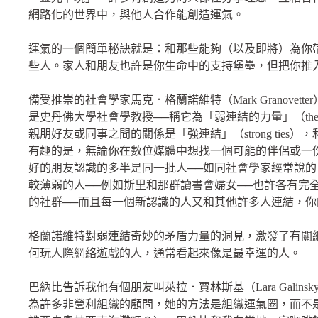
網路化的世界中，與他人合作能創造運氣。
運氣的一個簡單秘訣就是：和那些能夠（以及即將）為你
些人。家人和朋友也許是你生命中的支持堡壘，但把你推
備受推崇的社會學家馬克．格蘭諾維特（Mark Granove
是史丹佛大學社會學教授──稱它為「弱連結的力量」（the stren
親朋好友或同事之間的關係是「強連結」（strong tie
有趣的是，無論你在數位媒體中想找一個可能的伴侶或一
好的朋友認識的多半是同一批人──如同社會學家經常說
較薄弱的人──例如斯里和那群讀書會婦女──也許各有完
的社群──而且每一個新認識的人又和其他許多人連結，
格蘭諾維特對弱連結奇妙的矛盾力量的洞見，激發了有關
何玩人際網絡遊戲的人，通常看起來像是最幸運的人。
巴納比告訴我他有個朋友叫萊拉．賈林斯基（Lara Gali
為許多非營利組織的顧問，她的方法是組織運氣圈，而不