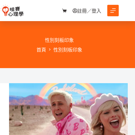
跳
至
註冊／登入
購
主
物
要
車
內
容
性別刻板印象
首頁
性別刻板印象