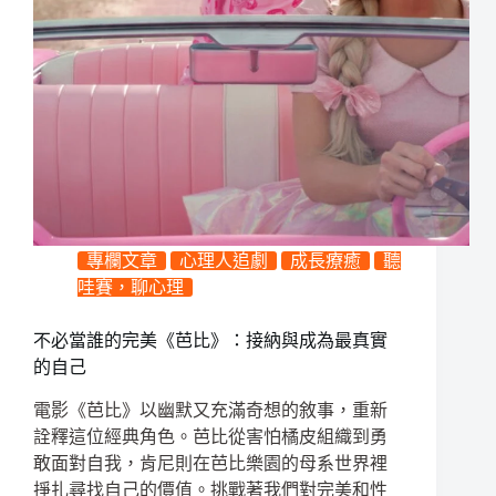
專欄文章
心理人追劇
成長療癒
聽
哇賽，聊心理
不必當誰的完美《芭比》：接納與成為最真實
的自己
電影《芭比》以幽默又充滿奇想的敘事，重新
詮釋這位經典角色。芭比從害怕橘皮組織到勇
敢面對自我，肯尼則在芭比樂園的母系世界裡
掙扎尋找自己的價值。挑戰著我們對完美和性