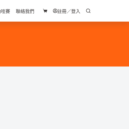
助哇賽
聯絡我們
註冊／登入
購
物
車