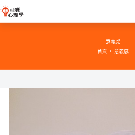
跳
至
主
要
內
容
意義感
首頁
意義感