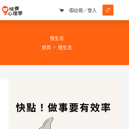
跳
至
註冊／登入
購
主
物
要
車
內
容
慢生活
首頁
慢生活