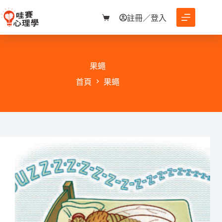
跳
至
註冊／登入
購
主
物
要
車
內
容
果蠅
首頁
果蠅