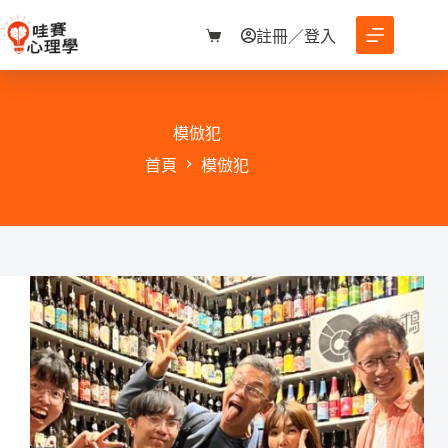
跳
至
註冊／登入
購
主
物
要
車
內
容
模倣犯
首頁
模倣犯