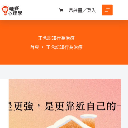
跳
至
註冊／登入
購
主
物
要
車
內
容
正念認知行為治療
首頁
正念認知行為治療