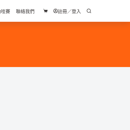
助哇賽
聯絡我們
註冊／登入
購
物
車