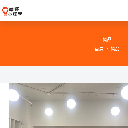
跳
至
主
要
內
容
物品
首頁
物品