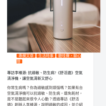
專欄文章
生活時事
聽哇賽，聊心
理
專訪李椿源: 抗過敏、防生病?《舒活適》空氣
清淨機，讓空氣清新又舒心
你常生病嗎？你為過敏感到煩惱嗎？如果有台
空氣清淨機可以抗過敏、防生病，還免耗材，
是不是聽起來很令人心動？透過專訪《舒活
適》創辦人李椿源，說明過敏的成因，並介紹