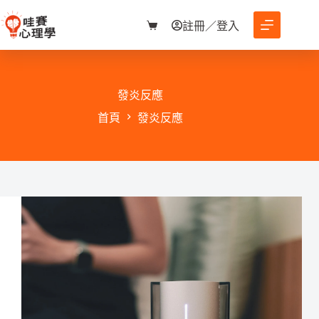
跳
至
註冊／登入
購
主
物
要
車
內
容
發炎反應
首頁
發炎反應