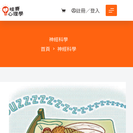
跳
至
註冊／登入
購
主
物
要
車
內
容
神經科學
首頁
神經科學