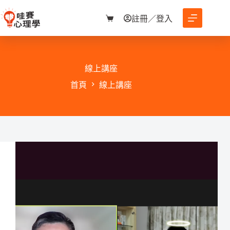
跳
至
註冊／登入
購
主
物
要
車
內
容
線上講座
首頁
線上講座