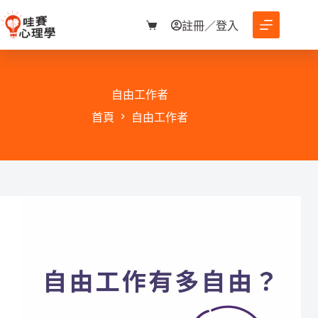
跳
至
註冊／登入
購
主
物
要
車
內
容
自由工作者
首頁
自由工作者