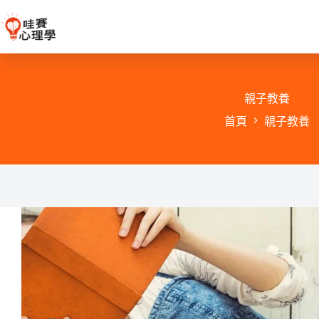
跳
至
主
要
內
容
親子教養
首頁
親子教養