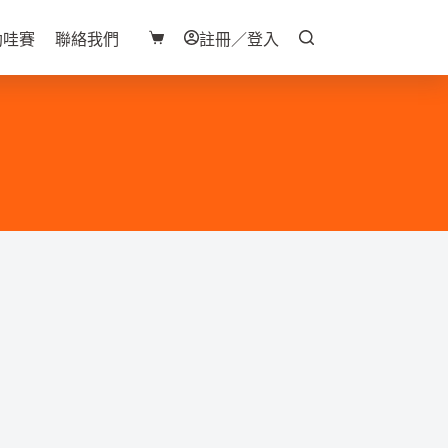
助哇賽
聯絡我們
註冊／登入
購
物
車