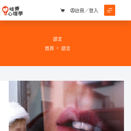
跳
至
註冊／登入
購
主
物
要
車
內
容
語言
首頁
語言