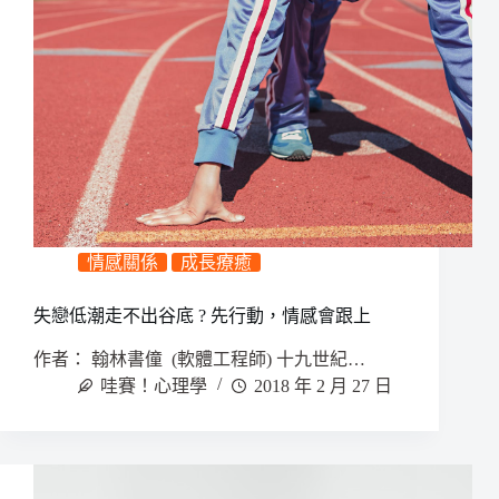
情感關係
成長療癒
失戀低潮走不出谷底 ? 先行動，情感會跟上
作者： 翰林書僮 (軟體工程師) 十九世紀…
哇賽！心理學
2018 年 2 月 27 日