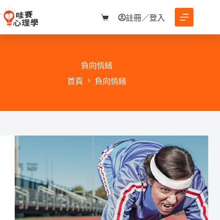
跳
至
註冊／登入
購
主
物
要
車
內
容
負向情緒
首頁
負向情緒