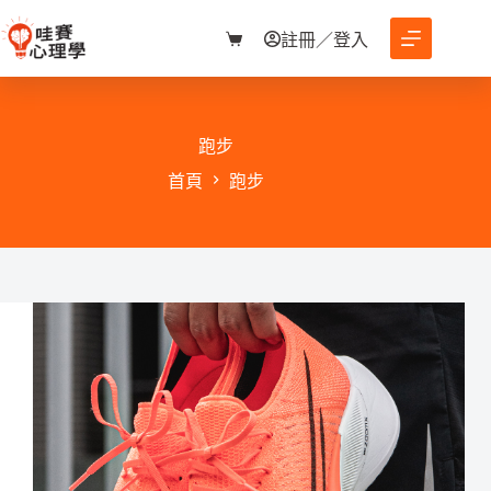
跳
至
註冊／登入
購
主
物
要
車
內
容
跑步
首頁
跑步