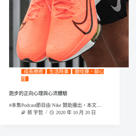
成長療癒
生活時事
聽哇賽，聊心
理
跑步的正向心理與心流體驗
#本集Podcast節目由 Nike 贊助播出，本文…
蔡 宇哲
2020 年 10 月 20 日