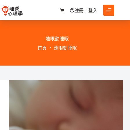
跳
至
註冊／登入
購
主
物
要
車
內
容
速眼動睡眠
首頁
速眼動睡眠