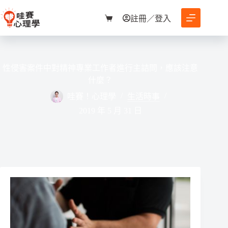
跳
至
註冊／登入
購
主
物
要
車
內
容
性侵害案件中對精神專業工作者進行主詰問，應該注意
什麼？
哇賽！心理學
生活時事
2019 年 5 月 31 日