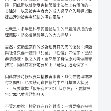
限，因此難以針對受害情節做出法律上有價值的一
貫陳述；以及被害者身旁的成人過早介入引導以致
提高污染被害者記憶的潛在風險。
也就是，多半是科學與證據法則的問題所造成的合
理懷疑，勢必會遭到辯方的大力抨擊。
當然，這類型案件的公訴也有其先天的優勢：媒體
與社會只要一聽到「兒童」「性侵」四個字，已然
群情沸騰、恨之入骨，全然忘了有個原則叫做無罪
推定，因此在定罪前要加上「疑似」這兩個字。
因此許多時候只要建構被害事實，縱使在物理跡證
付之闕如，也欠缺可資信賴的中立目擊證人狀況
下，只要掌握「似乎有PTSD症狀存在」，要將被
告定罪也並非難如登天。
不管怎麼說，控辯各有各的難處；一邊要擔心被害