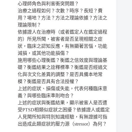
心理師角色與利害衝突問題？
治療之過程如何？次數？時序？長短？費
用？場地？方法？方法之理論依據？方法之
理論限制？
依據證人在治療時（或者鑑定人在鑑定過程
的）所見所聞，被害者是否呈現相關之症
狀，臨床之認知反應，有無顯著苦惱，功能
減損，或其他功能損傷？
施用哪些心理衡鑑？衡鑑之信效度與理論基
礎？衡鑑結果之詮釋標準？衡鑑是否經過文
化與次文化差異的調整？是否具備本地常
模？衡鑑是否具有合法授權？
上述的症狀、損傷或失能，代表何種臨床意
義？與哪些臨床準則吻合？
上述的症狀與衡鑑結果，顯示被害人是否遭
受PTSD相類似症狀之困擾？依據證人或鑑定
人見聞所知與特別知識經驗，有無證據可指
出造成此類症狀的壓力源（stressor）為何？