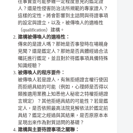
往事實並可能參雜一定程度意見的鑑定證
人？還是性侵害防治法所規範的專家證人？
這樣的定性，將會影響到主詰問與待證事項
的設定與證立，以及，被傳喚人的適格性
（qualification）建構。
建構被傳喚人的適格性：
傳來的是證人嗎？那她是否事發時在場親身
見聞？還是鑑定人？那她是否具體經過合法
囑託進行鑑定，並且對於待鑑事項具備特殊
知識經驗？
被傳喚人的程序要件：
被傳喚人若是證人，有無拒絕證言權行使因
而拒絕具結的可能（例如，心理師是否得以
類推適用業務上知悉他人秘密之特權拒絕證
言規定）？其他拒絕具結的可能性？若是鑑
定人，是否依照最高法院見解依法於鑑定前
具結？鑑定之經過與其結果，是否原原本本
呈現出來作為對質詰問的基礎？
建構與主要待證事項之關聯：