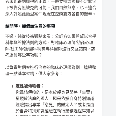
者未能得到應得的正義，一邊要掛念證據不足狀況
下被告有無被冤的可能。我們自然無意，也不適合
深入評述此類型案件現況在控辯雙方各自的艱辛。
詰問時，幾個該注意的事項
不過，純從技術觀點來看：公訴方如果希望以合乎
科學與證據法則的方式，對臨床心理師/諮商心理
師/社工師/護理師/精神專科醫師進行交互詰問，該
考慮到哪些事項呢？
以負責對個案進行治療的臨床心理師為例，這邊整
理一點基本架構，供大家參考：
定性被傳喚者：
你聲請傳喚的，是本於親身見聞將「事實」
呈現於法庭的證人，還是依據自身特別知識
經驗提出專業「意見」的鑑定人？或者是由
於自身特別知識經驗在執行業務過程得知以