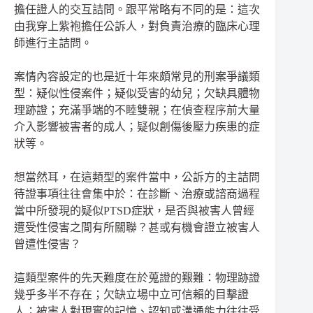
擔任證人的交互詰問。跟平常略有不同的是：這次
由我穿上紫袍擔任公訴人，對負責治療的臨床心理
師進行主詰問。
案情內容設定的也是近十年來頗常見的刑案爭議類
型：疑似性侵案件；疑似受害的幼兒；欠缺具體物
理跡證；充滿爭端的不睦雙親；在偵查程序前大量
介入影響被害者的成人；疑似創傷後壓力疾患的症
狀等。
想當然耳，在這類型的案件當中，公訴方的主詰問
待證事項往往會集中於：在診斷、治療或諮商過程
當中所發現的疑似PTSD症狀，是否與被害人曾經
遭受性侵害之間有所關聯？甚或有機會證立被害人
曾遭性侵害？
這類型案件的先天難度在於蒐證的艱難：物理跡證
幾乎多半不存在；欠缺立場中立可信賴的目擊證
人；被害人對現實的記憶、認知或溝通能力往往受