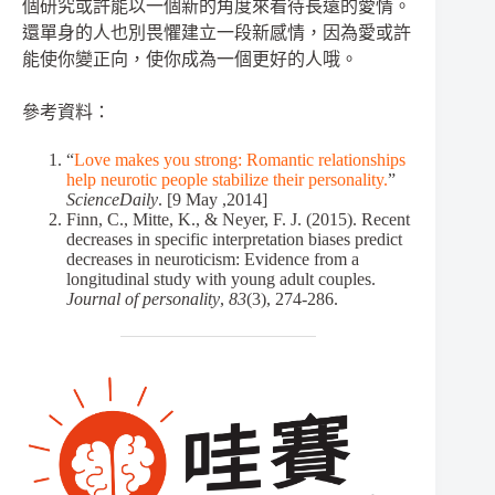
個研究或許能以一個新的角度來看待長遠的愛情。
還單身的人也別畏懼建立一段新感情，因為愛或許
能使你變正向，使你成為一個更好的人哦。
參考資料：
“
Love makes you strong: Romantic relationships
help neurotic people stabilize their personality.
”
ScienceDaily
. [9 May ,2014]
Finn, C., Mitte, K., & Neyer, F. J. (2015). Recent
decreases in specific interpretation biases predict
decreases in neuroticism: Evidence from a
longitudinal study with young adult couples.
Journal of personality
,
83
(3), 274-286.