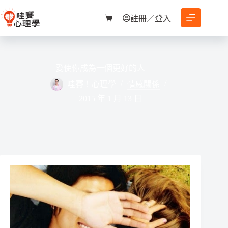
跳
至
註冊／登入
購
主
物
要
車
內
容
愛使你成為一個更好的人
哇賽！心理學
情感關係
2015 年 1 月 13 日