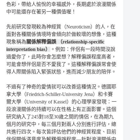
色彩，帶給人愉悅的幸福感外，長期處於浪漫關係
中可能還存在著另一種價值喔！
先前研究發現較為神經質（Neuroticism）的人，在
面對各種關係情境時會傾向於做較壞的想像，這種
現象稱為
關係解釋偏誤 （relationship-specific
interpretation bias）
。例如：伴侶有一段時間沒說
過愛你了，此時你會怎麼想？解釋偏誤程度高者，
可能會想伴侶是否不愛我了。這種解釋偏誤常會使
得人際關係陷入緊張狀態，進而減少朋友的陪伴。
不過有了神奇的愛情就可以改善這種情況。德國耶
拿大學（Friedrich-Schiller-University Jena）和卡賽
爾大學（University of Kassel）的心理學家發現：一
段浪漫關係的持續可以在性格上有正面影響。這個
研究納入了245對18至30歲之間的情侶，在為期九
個月的研究中，每三個月對兩人分別進行評估，總
共進行四次。每次皆評估他們的神經質程度、目前
伴侶關係滿意度及解釋偏誤程度—針對浪漫關係中