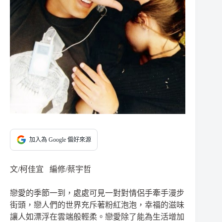
加入為 Google 偏好來源
文/柯佳宜 編修/蔡宇哲
戀愛的季節一到，處處可見一對對情侶手牽手漫步
街頭，戀人們的世界充斥著粉紅泡泡，幸福的滋味
讓人如漂浮在雲端般輕柔。戀愛除了能為生活增加