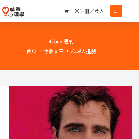
跳
至
註冊／登入
購
主
物
要
車
內
容
心理人追劇
首頁
專欄文章
心理人追劇