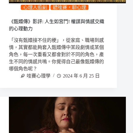
心理人追劇
聽哇賽，聊心理
《甄嬛傳》影評: 人生如宮鬥! 權謀與情感交織
的心理動力
「沒有甄嬛接不住的梗」，從家庭、職場到感
情，其實都能夠套入甄嬛傳中某段劇情或某個
角色，每一次重看又都會對於不同的角色，產
生不同的情感共鳴。你覺得自己最像甄嬛傳的
哪個角色呢？
哇賽心理學
2024 年 6 月 25 日