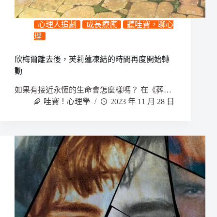
心理人追劇
成長療癒
聽哇賽，聊心
理
欣梅爾離去後，芙莉蓮凍結的時間再度開始轉
動
如果有接近永恆的生命會怎麼樣嗎？ 在《葬…
哇賽！心理學
2023 年 11 月 28 日