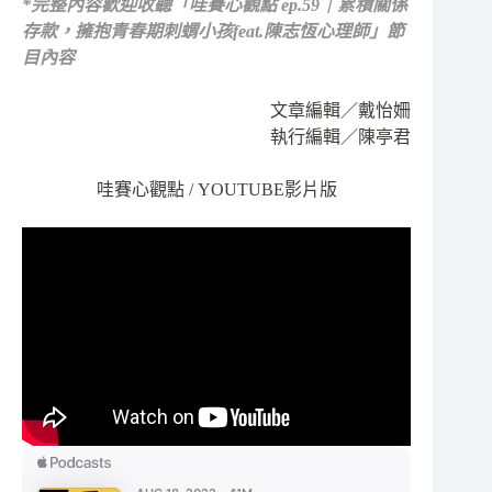
*
完整內容歡迎收聽
「哇賽心觀點 ep.59｜累積關係
存款，擁抱青春期刺蝟小孩feat.陳志恆心理師」節
目內容
文章編輯／戴怡姍
執行編輯／陳亭君
哇賽心觀點 / YOUTUBE影片版