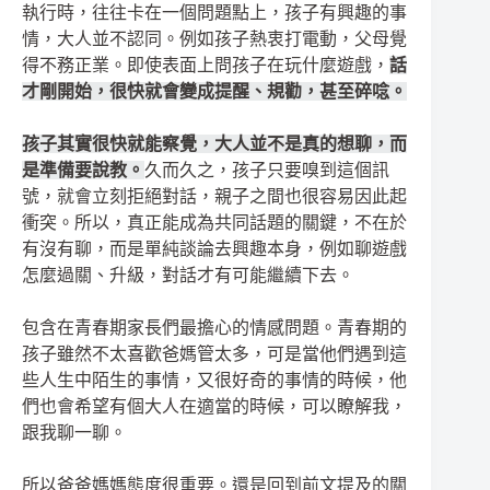
執行時，往往卡在一個問題點上，孩子有興趣的事
情，大人並不認同。例如孩子熱衷打電動，父母覺
得不務正業。即使表面上問孩子在玩什麼遊戲，
話
才剛開始，很快就會變成提醒、規勸，甚至碎唸。
孩子其實很快就能察覺，大人並不是真的想聊，而
是準備要說教。
久而久之，孩子只要嗅到這個訊
號，就會立刻拒絕對話，親子之間也很容易因此起
衝突。所以，真正能成為共同話題的關鍵，不在於
有沒有聊，而是單純談論去興趣本身，例如聊遊戲
怎麼過關、升級，對話才有可能繼續下去。
包含在青春期家長們最擔心的情感問題。青春期的
孩子雖然不太喜歡爸媽管太多，可是當他們遇到這
些人生中陌生的事情，又很好奇的事情的時候，他
們也會希望有個大人在適當的時候，可以瞭解我，
跟我聊一聊。
所以爸爸媽媽態度很重要。還是回到前文提及的關