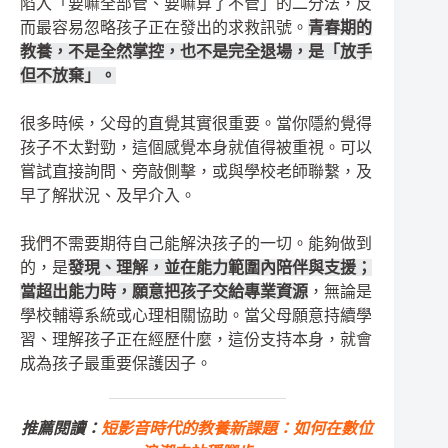
陷入「要嘛全部管、要嘛算了不管」的二分法，反
而最容易忽略孩子正在發出的求救訊號。
青春期的
教養，不是全然掌控，也不是完全退場，是「放手
但不放棄」。
很多時候，父母的直覺其實很重要。當你隱約覺得
孩子不太對勁，這個感覺本身就值得被重視。可以
嘗試直接詢問、旁敲側擊，或與學校老師聯繫，及
早了解狀況、及早介入。
我們不需要期待自己能解決孩子的一切。能夠做到
的，是
發現、理解，並在能力範圍內陪伴與支援；
當超出能力時，願意把孩子交給專業資源
，無論是
學校輔導系統或心理相關協助。當父母願意持續學
習、理解孩子正在經歷什麼，這份支持本身，就會
成為孩子最重要保護因子。
推薦閱讀：
短影音時代的教養新課題：如何在數位