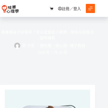
跳
至
註冊／登入
購
主
物
要
車
內
容
青春期孩子好叛逆？安全感要從小累積，關係存款無法
臨時補救
蔡 宇哲
聽哇賽，聊心理
/
親子教育
2026 年 1 月 20 日