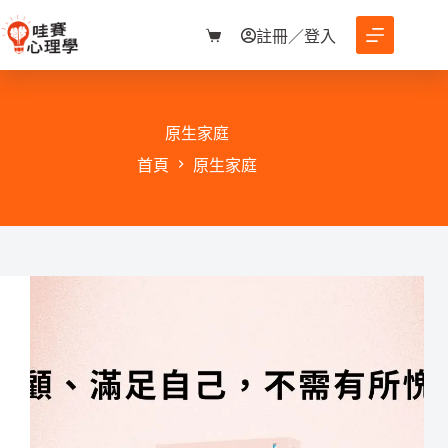
跳
至
註冊／登入
購
主
物
要
車
內
容
原生家庭
首頁
原生家庭