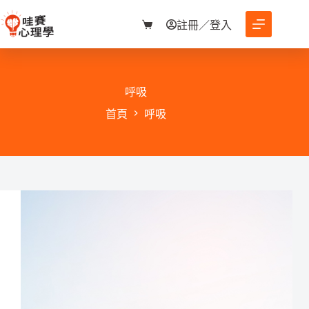
跳
至
註冊／登入
購
主
物
要
車
內
容
呼吸
首頁
呼吸