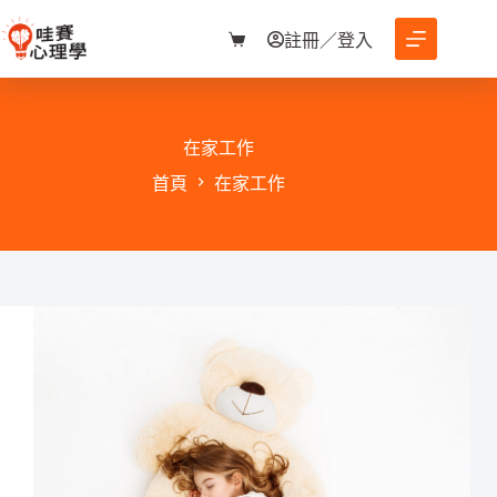
跳
至
註冊／登入
購
主
物
要
車
內
容
在家工作
首頁
在家工作