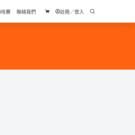
助哇賽
聯絡我們
註冊／登入
購
物
車