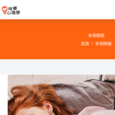
跳
至
主
要
內
容
多相睡眠
首頁
多相睡眠