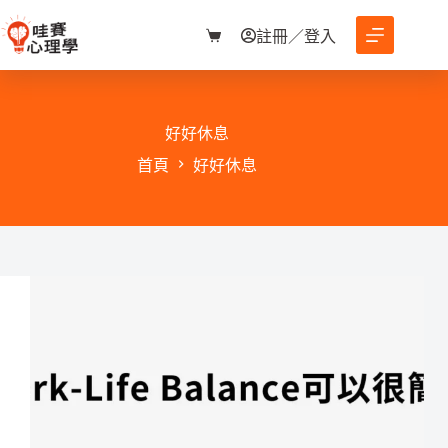
跳
至
註冊／登入
購
主
物
要
車
內
容
好好休息
首頁
好好休息