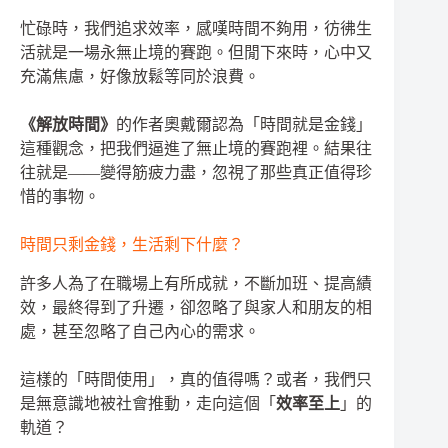
忙碌時，我們追求效率，感嘆時間不夠用，彷彿生
活就是一場永無止境的賽跑。但閒下來時，心中又
充滿焦慮，好像放鬆等同於浪費。
《解放時間》
的作者奧戴爾認為「時間就是金錢」
這種觀念，把我們逼進了無止境的賽跑裡。結果往
往就是——變得筋疲力盡，忽視了那些真正值得珍
惜的事物。
時間只剩金錢，生活剩下什麼？
許多人為了在職場上有所成就，不斷加班、提高績
效，最終得到了升遷，卻忽略了與家人和朋友的相
處，甚至忽略了自己內心的需求。
這樣的「時間使用」，真的值得嗎？或者，我們只
是無意識地被社會推動，走向這個「
效率至上
」的
軌道？