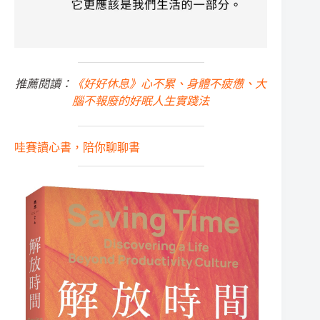
推薦閱讀：
《好好休息》心不累、身體不疲憊、大
腦不報廢的好眠人生實踐法
哇賽讀心書，陪你聊聊書