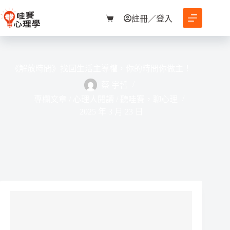
跳
至
註冊／登入
購
主
物
要
車
內
容
《解放時間》找回生活主導權，你的時間你做主！
蔡 宇哲
專欄文章
/
心理人閱讀
/
聽哇賽，聊心理
2025 年 3 月 23 日