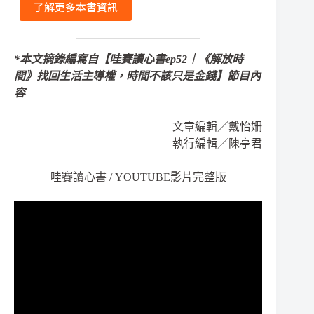
了解更多本書資訊
*本文摘錄編寫自【哇賽讀心書ep52｜《解放時
間》找回生活主導權，時間不該只是金錢】節目內
容
文章編輯／戴怡姍
執行編輯／陳亭君
哇賽讀心書 / YOUTUBE影片完整版