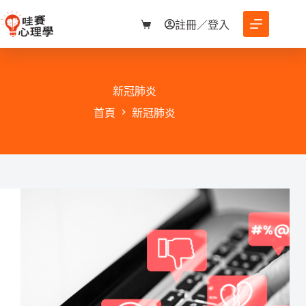
跳
至
註冊／登入
購
主
物
要
車
內
容
新冠肺炎
首頁
新冠肺炎