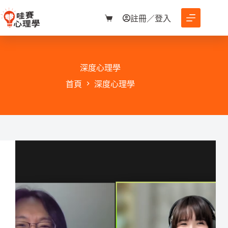
跳
至
註冊／登入
購
主
物
要
車
內
容
深度心理學
首頁
深度心理學