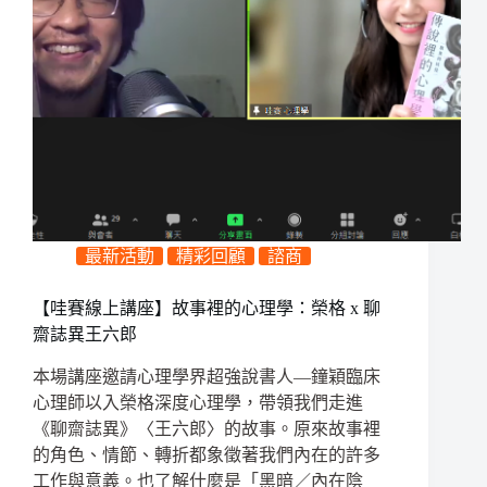
最新活動
精彩回顧
諮商
【哇賽線上講座】故事裡的心理學：榮格 x 聊
齋誌異王六郎
本場講座邀請心理學界超強說書人—鐘穎臨床
心理師以入榮格深度心理學，帶領我們走進
《聊齋誌異》〈王六郎〉的故事。原來故事裡
的角色、情節、轉折都象徵著我們內在的許多
工作與意義。也了解什麼是「黑暗／內在陰