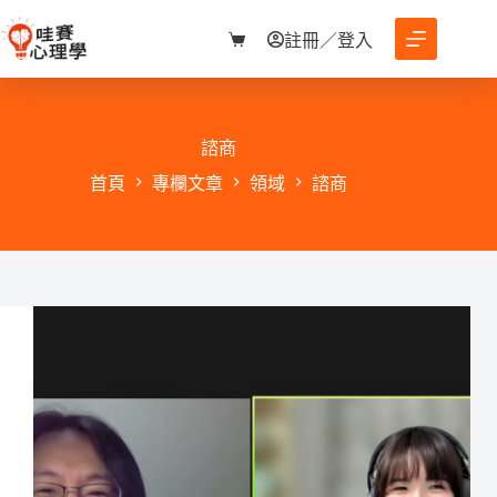
跳
至
註冊／登入
購
主
物
要
車
內
容
諮商
首頁
專欄文章
領域
諮商