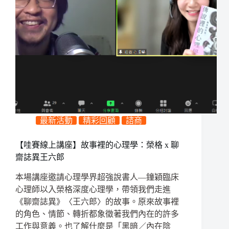
最新活動
精彩回顧
諮商
【哇賽線上講座】故事裡的心理學：榮格 x 聊
齋誌異王六郎
本場講座邀請心理學界超強說書人—鐘穎臨床
心理師以入榮格深度心理學，帶領我們走進
《聊齋誌異》〈王六郎〉的故事。原來故事裡
的角色、情節、轉折都象徵著我們內在的許多
工作與意義。也了解什麼是「黑暗／內在陰