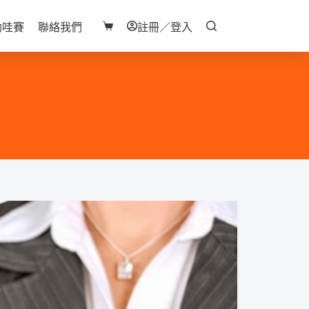
助哇賽
聯絡我們
註冊／登入
購
物
車