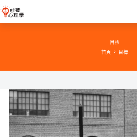
跳
至
主
要
內
容
目標
首頁
目標