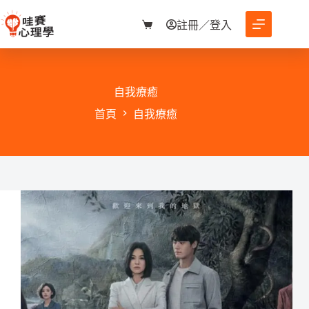
跳
至
註冊／登入
購
主
物
要
車
內
容
自我療癒
首頁
自我療癒