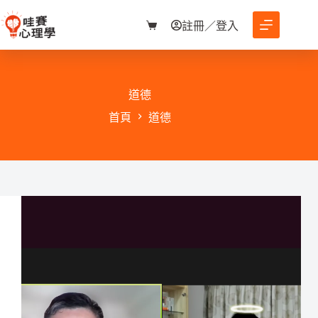
跳
至
註冊／登入
購
主
物
要
車
內
容
道德
首頁
道德