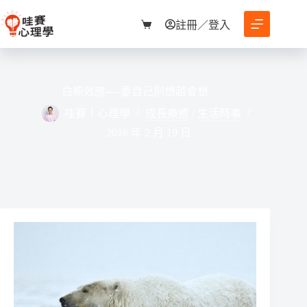
跳
至
註冊／登入
購
主
物
要
車
內
容
白熊效應──要自己別想越會想
哇賽！心理學
成長療癒
/
生活時事
2016 年 2 月 19 日